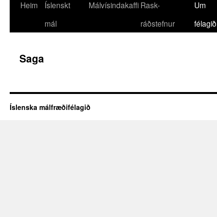
Heim
Íslenskt
Málvísindakaffi
Rask-
Um
mál
ráðstefnur
félagið
Saga
Íslenska málfræðifélagið