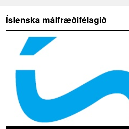
Hoppa
yfir
Íslenska málfræðifélagið
í
efni