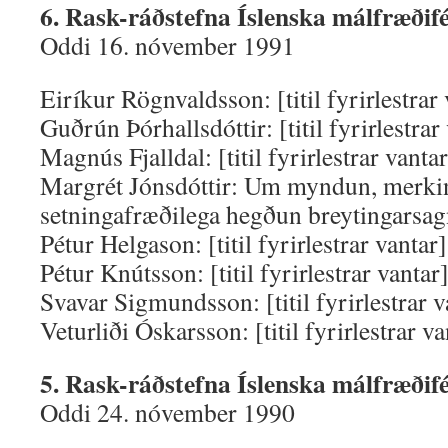
6. Rask-ráðstefna Íslenska málfræðifé
Oddi 16. nóvember 1991
Eiríkur Rögnvaldsson: [titil fyrirlestrar 
Guðrún Þórhallsdóttir: [titil fyrirlestrar
Magnús Fjalldal: [titil fyrirlestrar vantar
Margrét Jónsdóttir: Um myndun, merki
setningafræðilega hegðun breytingarsagn
Pétur Helgason: [titil fyrirlestrar vantar]
Pétur Knútsson: [titil fyrirlestrar vantar]
Svavar Sigmundsson: [titil fyrirlestrar v
Veturliði Óskarsson: [titil fyrirlestrar va
5. Rask-ráðstefna Íslenska málfræðifé
Oddi 24. nóvember 1990