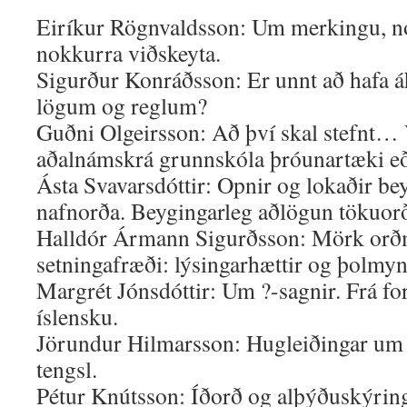
Eiríkur Rögnvaldsson: Um merkingu, no
nokkurra viðskeyta.
Sigurður Konráðsson: Er unnt að hafa á
lögum og reglum?
Guðni Olgeirsson: Að því skal stefnt…
aðalnámskrá grunnskóla þróunartæki eð
Ásta Svavarsdóttir: Opnir og lokaðir be
nafnorða. Beygingarleg aðlögun tökuor
Halldór Ármann Sigurðsson: Mörk or
setningafræði: lýsingarhættir og þolmyn
Margrét Jónsdóttir: Um ?-sagnir. Frá f
íslensku.
Jörundur Hilmarsson: Hugleiðingar um 
tengsl.
Pétur Knútsson: Íðorð og alþýðuskýrin