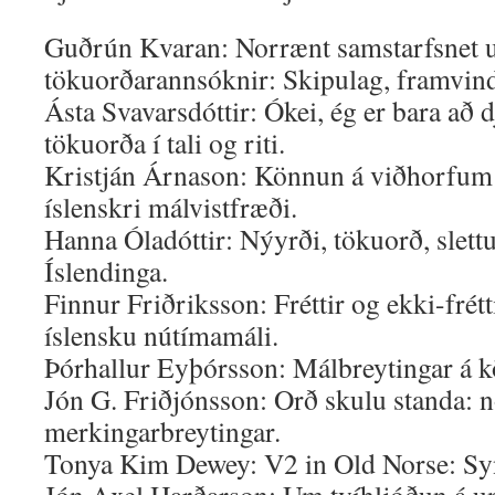
Guðrún Kvaran: Norrænt samstarfsnet
tökuorðarannsóknir: Skipulag, framvin
Ásta Svavarsdóttir: Ókei, ég er bara að
tökuorða í tali og riti.
Kristján Árnason: Könnun á viðhorfum ti
íslenskri málvistfræði.
Hanna Óladóttir: Nýyrði, tökuorð, slettu
Íslendinga.
Finnur Friðriksson: Fréttir og ekki-frét
íslensku nútímamáli.
Þórhallur Eyþórsson: Málbreytingar á 
Jón G. Friðjónsson: Orð skulu standa:
merkingarbreytingar.
Tonya Kim Dewey: V2 in Old Norse: Syn