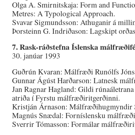
Olga A. Smirnitskaja: Form and Functi
Metres: A Typological Approach.
Svavar Sigmundsson: Athuganir á millim
Þorsteinn G. Indriðason: Lagskipt orðas
7. Rask-ráðstefna Íslenska málfræðifé
30. janúar 1993
Guðrún Kvaran: Málfræði Runólfs Jónss
Gunnar Ágúst Harðarson: Latnesk málf
Jan Ragnar Hagland: Gildi rúnaáletrana
atriða í Fyrstu málfræðiritgerðinni.
Kristján Árnason: Málfræðihugmyndir 
Magnús Snædal: Forníslensku málfræðir
Sverrir Tómasson: Formálar málfræðiri