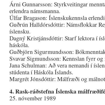
Árni Gunnarsson: Styrkveitingar mennta
erlendra námsmanna.
Úlfar Bragason: Íslenskukennsla erlendi
Guðrún Halldórsdóttir: Námsflokkar Rey
íslensku.
Dagný Kristjánsdóttir: Starf lektora í ís
háskóla.
Guðbjörn Sigurmundsson: Bókmenntak
Svavar Sigmundsson: Kennslan fyrr og 
Jana Schulman: Að vera nemandi í íslen
stúdenta í Háskóla Íslands.
Margrét Jónsdóttir: Málfræði og málno
4. Rask-ráðstefna Íslenska málfræðifé
25. nóvember 1989