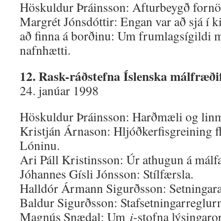
Höskuldur Þráinsson: Afturbeygð fornö
Margrét Jónsdóttir: Engan var að sjá í k
að finna á borðinu: Um frumlagsígildi
nafnhætti.
12. Rask-ráðstefna Íslenska málfræði
24. janúar 1998
Höskuldur Þráinsson: Harðmæli og linm
Kristján Árnason: Hljóðkerfisgreining 
Lóninu.
Ari Páll Kristinsson: Úr athugun á málfar
Jóhannes Gísli Jónsson: Stílfærsla.
Halldór Ármann Sigurðsson: Setningara
Baldur Sigurðsson: Stafsetningarreglurn
Magnús Snædal: Um
i
-stofna lýsingaro