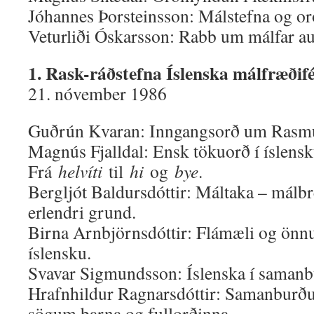
Jóhannes Þorsteinsson: Málstefna og o
Veturliði Óskarsson: Rabb um málfar au
1. Rask-ráðstefna Íslenska málfræðifé
21. nóvember 1986
Guðrún Kvaran: Inngangsorð um Rasmu
Magnús Fjalldal: Ensk tökuorð í íslensk
Frá
helvíti
til
hi
og
bye
.
Bergljót Baldursdóttir: Máltaka – málbre
erlendri grund.
Birna Arnbjörnsdóttir: Flámæli og önnur
íslensku.
Svavar Sigmundsson: Íslenska í samanb
Hrafnhildur Ragnarsdóttir: Samanburður
sögum barna og fullorðinna.