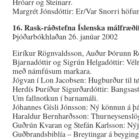
Hróarr og Steinarr.
Margrét Jónsdóttir: Er/Var Snorri höfu
16. Rask-ráðstefna Íslenska málfræði
Þjóðarbókhlaðan 26. janúar 2002
Eiríkur Rögnvaldsson, Auður Þórunn Rö
Bjarnadóttir og Sigrún Helgadóttir: Vé
með námfúsum markara.
Jógvan í Lon Jacobsen: Hugburður til t
Herdís Þuríður Sigurðardóttir: Bangsaste
Um fallnotkun í barnamáli.
Jóhannes Gísli Jónsson: Ný könnun á þá
Haraldur Bernharðsson: Thurneysenslög
Guðrún Kvaran og Stefán Karlsson: Nýj
Guðbrandsbiblía – Breytingar á beygin