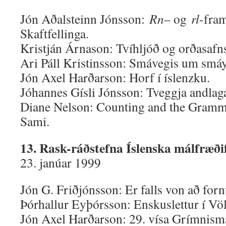
Jón Aðalsteinn Jónsson:
Rn
– og
rl
-fra
Skaftfellinga.
Kristján Árnason: Tvíhljóð og orðasafn
Ari Páll Kristinsson: Smávegis um smáy
Jón Axel Harðarson: Horf í íslenzku.
Jóhannes Gísli Jónsson: Tveggja andlaga
Diane Nelson: Counting and the Gramma
Sami.
13. Rask-ráðstefna Íslenska málfræði
23. janúar 1999
Jón G. Friðjónsson: Er falls von að forn
Þórhallur Eyþórsson: Enskuslettur í V
Jón Axel Harðarson: 29. vísa Grímnism