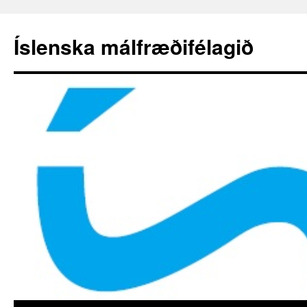
Hoppa
yfir
Íslenska málfræðifélagið
í
efni