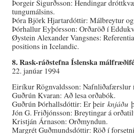
Þorgeir Sigurðsson: Hendingar dróttkvæ
tungumálsins.
Þóra Björk Hjartardóttir: Málbreytur og
Þórhallur Eyþórsson: Orðaröð í Eddu
Øystein Alexander Vangsnes: Referentia
positions in Icelandic.
8. Rask-ráðstefna Íslenska málfræðifé
22. janúar 1994
Eiríkur Rögnvaldsson: Nafnliðafærslur í
Guðrún Kvaran: Að lesa orðabók.
Guðrún Þórhallsdóttir: Er þeir
knjáðu
þ
Jón G. Friðjónsson: Breytingar á orðati
Kristján Árnason: Orðmyndun.
Margrét Guðmundsdóttir: Röð í forsetnin