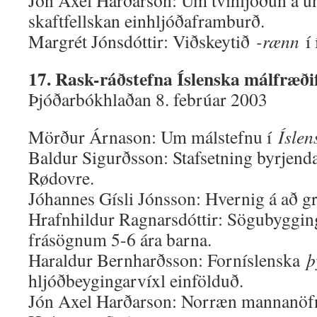
Jón Axel Harðarson: Um tvíhljóðun á 
skaftfellskan einhljóðaframburð.
Margrét Jónsdóttir: Viðskeytið
-rænn
í 
17. Rask-ráðstefna Íslenska málfræði
Þjóðarbókhlaðan 8. febrúar 2003
Mörður Árnason: Um málstefnu í
Íslen
Baldur Sigurðsson: Stafsetning byrjend
Rødovre.
Jóhannes Gísli Jónsson: Hvernig á að gr
Hrafnhildur Ragnarsdóttir: Sögubyggin
frásögnum 5-6 ára barna.
Haraldur Bernharðsson: Forníslenska
þ
hljóðbeygingarvíxl einfölduð.
Jón Axel Harðarson: Norræn mannanöfn 