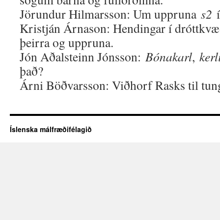
Jörundur Hilmarsson: Um uppruna
s2
í
Kristján Árnason: Hendingar í dróttkv
þeirra og uppruna.
Jón Aðalsteinn Jónsson:
Bónakarl
,
kerl
það?
Árni Böðvarsson: Viðhorf Rasks til tu
Íslenska málfræðifélagið