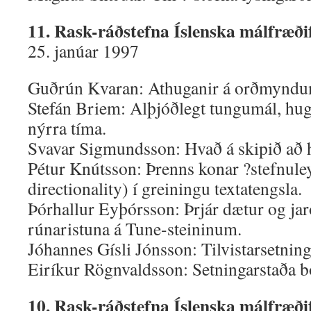
11. Rask-ráðstefna Íslenska málfræði
25. janúar 1997
Guðrún Kvaran: Athuganir á orðmyndu
Stefán Briem: Alþjóðlegt tungumál, hug
nýrra tíma.
Svavar Sigmundsson: Hvað á skipið að 
Pétur Knútsson: Þrenns konar ?stefnule
directionality) í greiningu textatengsla.
Þórhallur Eyþórsson: Þrjár dætur og ja
rúnaristuna á Tune-steininum.
Jóhannes Gísli Jónsson: Tilvistarsetninga
Eiríkur Rögnvaldsson: Setningarstaða b
10. Rask-ráðstefna Íslenska málfræði