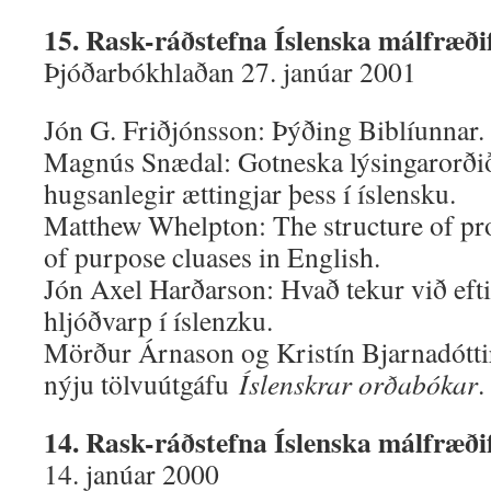
15. Rask-ráðstefna Íslenska málfræði
Þjóðarbókhlaðan 27. janúar 2001
Jón G. Friðjónsson: Þýðing Biblíunnar.
Magnús Snædal: Gotneska lýsingarorð
hugsanlegir ættingjar þess í íslensku.
Matthew Whelpton: The structure of pr
of purpose cluases in English.
Jón Axel Harðarson: Hvað tekur við ef
hljóðvarp í íslenzku.
Mörður Árnason og Kristín Bjarnadótti
nýju tölvuútgáfu
Íslenskrar orðabókar
.
14. Rask-ráðstefna Íslenska málfræði
14. janúar 2000