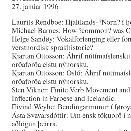
27. janúar 1996
Laurits Rendboe: Hjaltlands-?Norn? í lj
Michael Barnes: How ?common? was 
Helge Sandøy: Vokalforlenging eller fo
verstnordisk språkhistorie?
Kjartan Ottosson: Áhrif nútímaíslensku
orðaforða elstu nýnorsku.
Kjartan Ottosson: Osló: Áhrif nútímaís
orðaforða elstu nýnorsku.
Sten Vikner: Finite Verb Movement and
Inflection in Faroese and Icelandic.
Eivind Weyhe: Bendingarmunur í føro
Ásta Svavarsdóttir: Um ensk tökuorð í 
aðlögun þeirra.