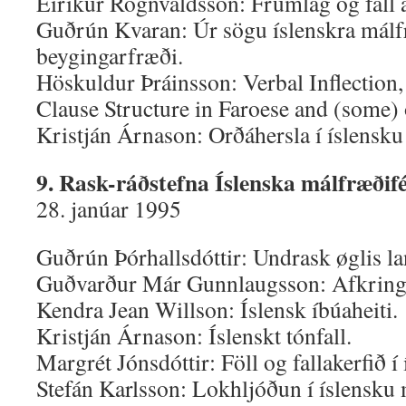
Eiríkur Rögnvaldsson: Frumlag og fall 
Guðrún Kvaran: Úr sögu íslenskra mál
beygingarfræði.
Höskuldur Þráinsson: Verbal Inflectio
Clause Structure in Faroese and (some) 
Kristján Árnason: Orðáhersla í íslensku
9. Rask-ráðstefna Íslenska málfræðifé
28. janúar 1995
Guðrún Þórhallsdóttir: Undrask øglis la
Guðvarður Már Gunnlaugsson: Afkring
Kendra Jean Willson: Íslensk íbúaheiti.
Kristján Árnason: Íslenskt tónfall.
Margrét Jónsdóttir: Föll og fallakerfið í 
Stefán Karlsson: Lokhljóðun í íslensku