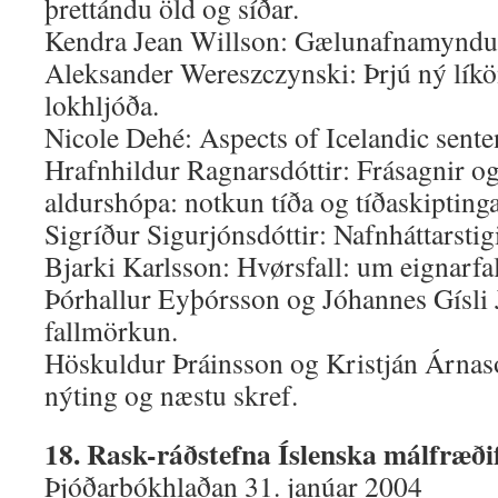
þrettándu öld og síðar.
Kendra Jean Willson: Gælunafnamyndun
Aleksander Wereszczynski: Þrjú ný líkön
lokhljóða.
Nicole Dehé: Aspects of Icelandic sente
Hrafnhildur Ragnarsdóttir: Frásagnir og 
aldurshópa: notkun tíða og tíðaskiptinga
Sigríður Sigurjónsdóttir: Nafnháttarstig
Bjarki Karlsson: Hvørsfall: um eignarfal
Þórhallur Eyþórsson og Jóhannes Gísli J
fallmörkun.
Höskuldur Þráinsson og Kristján Árnas
nýting og næstu skref.
18. Rask-ráðstefna Íslenska málfræði
Þjóðarbókhlaðan 31. janúar 2004