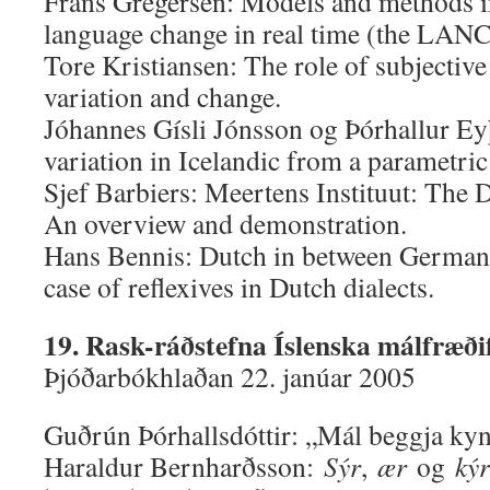
Frans Gregersen: Models and methods in
language change in real time (the LAN
Tore Kristiansen: The role of subjective
variation and change.
Jóhannes Gísli Jónsson og Þórhallur Ey
variation in Icelandic from a parametric
Sjef Barbiers: Meertens Instituut: The
An overview and demonstration.
Hans Bennis: Dutch in between German
case of reflexives in Dutch dialects.
19. Rask-ráðstefna Íslenska málfræði
Þjóðarbókhlaðan 22. janúar 2005
Guðrún Þórhallsdóttir: „Mál beggja ky
Haraldur Bernharðsson:
Sýr
,
ær
og
kýr