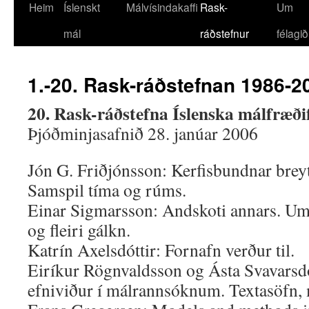
Heim
Íslenskt
Málvísindakaffi
Rask-
Um
mál
ráðstefnur
félagið
1.-20. Rask-ráðstefnan 1986-2
20. Rask-ráðstefna Íslenska málfræði
Þjóðminjasafnið 28. janúar 2006
Jón G. Friðjónsson: Kerfisbundnar brey
Samspil tíma og rúms.
Einar Sigmarsson: Andskoti annars. Um 
og fleiri gálkn.
Katrín Axelsdóttir: Fornafn verður til.
Eiríkur Rögnvaldsson og Ásta Svavarsdó
efniviður í málrannsóknum. Textasöfn, 