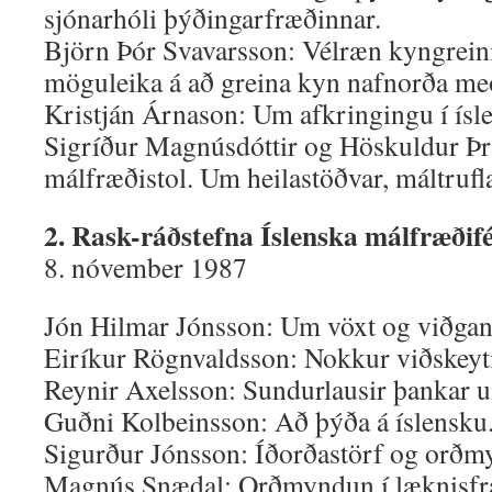
sjónarhóli þýðingarfræðinnar.
Björn Þór Svavarsson: Vélræn kyngrei
möguleika á að greina kyn nafnorða með
Kristján Árnason: Um afkringingu í ísl
Sigríður Magnúsdóttir og Höskuldur Þr
málfræðistol. Um heilastöðvar, máltrufl
2. Rask-ráðstefna Íslenska málfræðifé
8. nóvember 1987
Jón Hilmar Jónsson: Um vöxt og viðgan
Eiríkur Rögnvaldsson: Nokkur viðskeyti 
Reynir Axelsson: Sundurlausir þankar 
Guðni Kolbeinsson: Að þýða á íslensku
Sigurður Jónsson: Íðorðastörf og orðm
Magnús Snædal: Orðmyndun í læknisfr