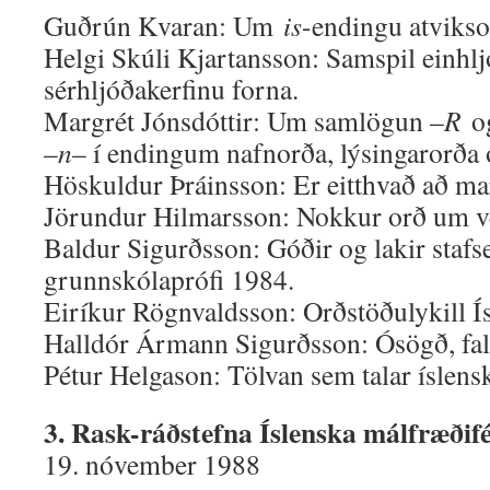
Guðrún Kvaran: Um
is
-endingu atvikso
Helgi Skúli Kjartansson: Samspil einhlj
sérhljóðakerfinu forna.
Margrét Jónsdóttir: Um samlögun –
R
og
–
n
– í endingum nafnorða, lýsingarorða 
Höskuldur Þráinsson: Er eitthvað að m
Jörundur Hilmarsson: Nokkur orð um ve
Baldur Sigurðsson: Góðir og lakir stafse
grunnskólaprófi 1984.
Eiríkur Rögnvaldsson: Orðstöðulykill Í
Halldór Ármann Sigurðsson: Ósögð, fal
Pétur Helgason: Tölvan sem talar íslens
3. Rask-ráðstefna Íslenska málfræðifé
19. nóvember 1988