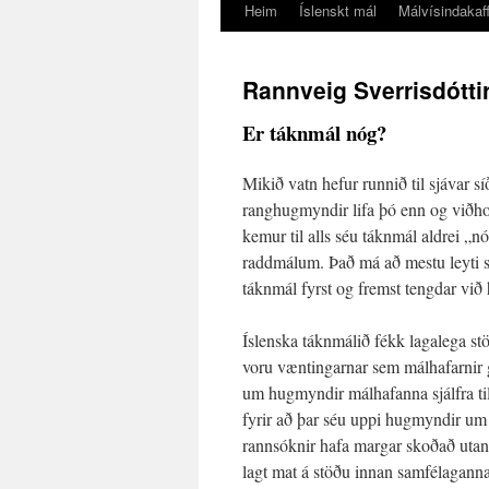
Heim
Íslenskt mál
Málvísindakaff
Rannveig Sverrisdótti
Er táknmál nóg?
Mikið vatn hefur runnið til sjávar s
ranghugmyndir lifa þó enn og viðhorf
kemur til alls séu táknmál aldrei „n
raddmálum. Það má að mestu leyti 
táknmál fyrst og fremst tengdar við
Íslenska táknmálið fékk lagalega st
voru væntingarnar sem málhafarnir ge
um hugmyndir málhafanna sjálfra ti
fyrir að þar séu uppi hugmyndir um 
rannsóknir hafa margar skoðað utana
lagt mat á stöðu innan samfélaganna