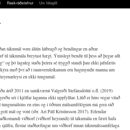
i
Rask-ráðstefnur
Um félagið
r
íðan táknmál voru álitin látbragð og bendingar en aðrar
 til táknmála breytast hægt. Ýmislegt bendir til þess að þegar allt
óg“ og þó lagaleg staða þeirra sé tryggð standi þau ekki jafnfætis
skýra með því að í raunveruleikanum eru hugmyndir manna um
 heyrnarleysi en ekki tungumál.
öðu árið 2011 en samkvæmt Valgerði Stefánsdóttir o.fl. (2019)
rðu sér í kjölfar laganna ekki uppfylltar. Lítið er hins vegar vitað
l tungumálsins en eins og í öðrum málsamfélögum má gera ráð
gott mál og vont (sbr. Ari Páll Kristinsson 2017). Erlendar
ðkomandi viðhorf (viðhorf heyrandi) til táknmála en færri hafa
 sjálfra, flestar staðhæfingar um viðhorf innan táknmálssamfélaga