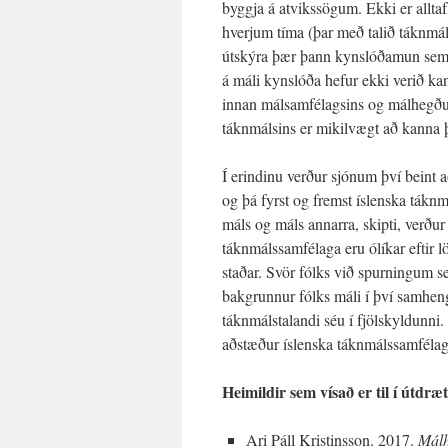
byggja á atvikssögum. Ekki er allta
hverjum tíma (þar með talið táknmá
útskýra þær þann kynslóðamun sem er
á máli kynslóða hefur ekki verið k
innan málsamfélagsins og málhegðuna
táknmálsins er mikilvægt að kanna þ
Í erindinu verður sjónum því beint 
og þá fyrst og fremst íslenska táknm
máls og máls annarra, skipti, verðu
táknmálssamfélaga eru ólíkar eftir 
staðar. Svör fólks við spurningum s
bakgrunnur fólks máli í því samhengi
táknmálstalandi séu í fjölskyldunni
aðstæður íslenska táknmálssamfélag
Heimildir sem vísað er til í útdræt
Ari Páll Kristinsson. 2017.
Málh