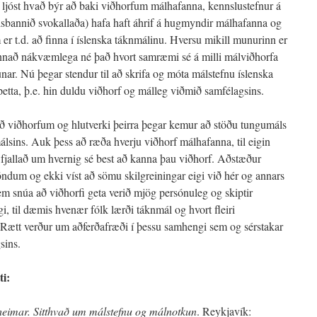
f ljóst hvað býr að baki viðhorfum málhafanna, kennslustefnur á
lsbannið svokallaða) hafa haft áhrif á hugmyndir málhafanna og
 t.d. að finna í íslenska táknmálinu. Hversu mikill munurinn er
annað nákvæmlega né það hvort samræmi sé á milli málviðhorfa
r. Nú þegar stendur til að skrifa og móta málstefnu íslenska
etta, þ.e. hin duldu viðhorf og málleg viðmið samfélagsins.
að viðhorfum og hlutverki þeirra þegar kemur að stöðu tungumáls
álsins. Auk þess að ræða hverju viðhorf málhafanna, til eigin
r fjallað um hvernig sé best að kanna þau viðhorf. Aðstæður
löndum og ekki víst að sömu skilgreiningar eigi við hér og annars
em snúa að viðhorfi geta verið mjög persónuleg og skiptir
, til dæmis hvenær fólk lærði táknmál og hvort fleiri
. Rætt verður um aðferðafræði í þessu samhengi sem og sérstakar
sins.
ti:
eimar. Sitthvað um málstefnu og málnotkun
. Reykjavík: