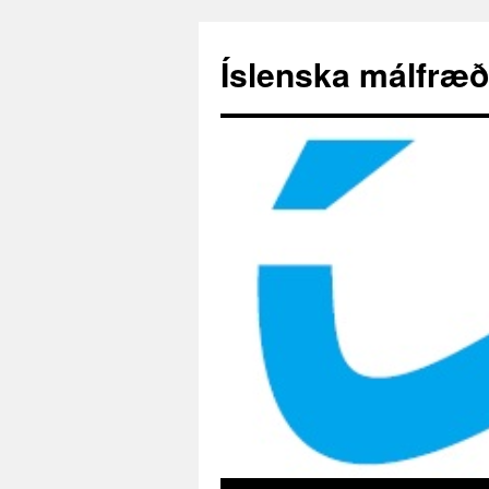
Hoppa
yfir
Íslenska málfræð
í
efni