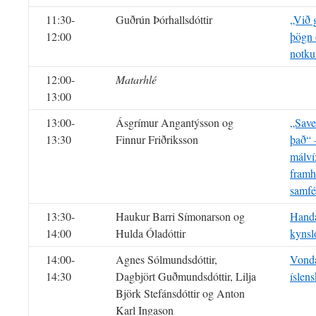
11:30-
Guðrún Þórhallsdóttir
„Við 
12:00
þögn 
notku
12:00-
Matarhlé
13:00
13:00-
Ásgrímur Angantýsson og
„Save
13:30
Finnur Friðriksson
það“ 
málví
framh
samfé
13:30-
Haukur Barri Símonarson og
Handa
14:00
Hulda Óladóttir
kynsl
14:00-
Agnes Sólmundsdóttir,
Vonda
14:30
Dagbjört Guðmundsdóttir, Lilja
íslen
Björk Stefánsdóttir og Anton
Karl Ingason