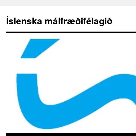
Hoppa
yfir
Íslenska málfræðifélagið
í
efni