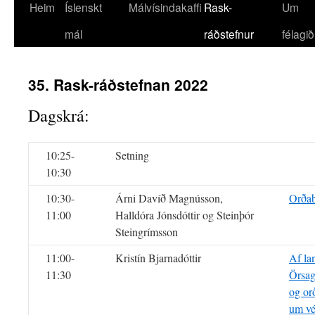
Heim
Íslenskt
Málvísindakaffi
Rask-
Um
mál
ráðstefnur
félagið
35. Rask-ráðstefnan 2022
Dagskrá:
10:25-
Setning
10:30
10:30-
Árni Davíð Magnússon,
Orðab
11:00
Halldóra Jónsdóttir og Steinþór
Steingrímsson
11:00-
Kristín Bjarnadóttir
Af la
11:30
Örsag
og or
um vé