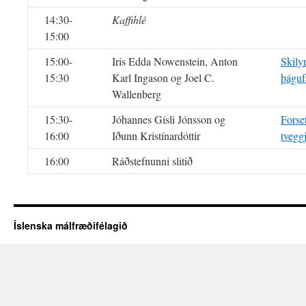
14:30-
Kaffihlé
15:00
15:00-
Iris Edda Nowenstein, Anton
Skilyr
15:30
Karl Ingason og Joel C.
þáguf
Wallenberg
15:30-
Jóhannes Gísli Jónsson og
Forse
16:00
Iðunn Kristínardóttir
tvegg
16:00
Ráðstefnunni slitið
Íslenska málfræðifélagið