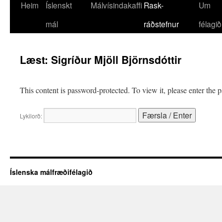
Heim
Íslenskt
Málvísindakaffi
Rask-
Um
mál
ráðstefnur
félagið
Læst: Sigríður Mjöll Björnsdóttir
This content is password-protected. To view it, please enter the
Lykilorð:
Íslenska málfræðifélagið