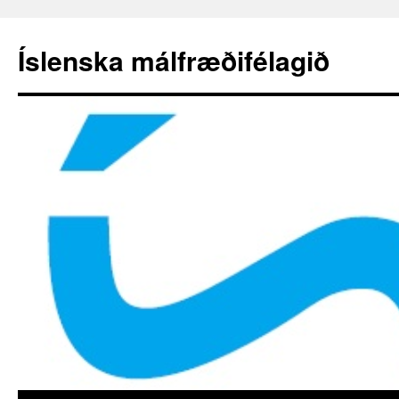
Hoppa
yfir
Íslenska málfræðifélagið
í
efni