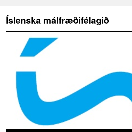
Hoppa
yfir
Íslenska málfræðifélagið
í
efni