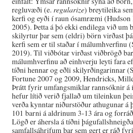
einfalt: Ýmsar rannsóknir sýna að börn,
regluvæði (e.
regularize
) breytileika se
kerfi og eyði í raun ósamræmi (Hudso
2005). Þetta á þó ekki endilega við um b
skilyrtur þar sem (eldri) börn virðast þá
kerfi sem er til staðar í málumhverfinu
2019). Til viðbótar virðast viðbrögð bar
málumhverfinu að einhverju leyti fara eft
tíðni hennar og eðli skilyrðingarinnar
Fortune 2007 og 2009, Hendricks, Mill
Þrátt fyrir umfangsmiklar rannsóknir á
hefur lítið verið fjallað um tileinkun þei
verða kynntar niðurstöður athugunar á 
101 barni á aldrinum 3-13 ára og forr
Lögð er áhersla á tíðni þágufallshneigð
samfallsáhrifum þar sem gert er ráð fyri