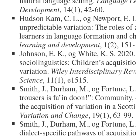
natural language setting.
Language Le
Development
, 14(1), 42-60.
Hudson Kam, C. L., og Newport, E. L
unpredictable variation: The roles of 
learners in language formation and c
learning and development
, 1(2), 151
Johnson, E. K., og White, K. S. 2020
sociolinguistics: Children’s acquisiti
variation.
Wiley Interdisciplinary Rev
Science
, 11(1), e1515.
Smith, J., Durham, M., og Fortune, 
trousers is fa’in doon!”: Community, 
the acquisition of variation in a Scott
Variation and Change
, 19(1), 63-99.
Smith, J., Durham, M., og Fortune, L
dialect-specific pathways of acquisiti