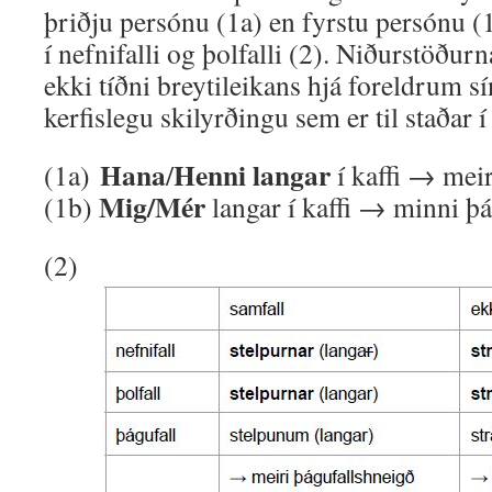
þriðju persónu (1a) en fyrstu persónu (
í nefnifalli og þolfalli (2). Niðurstöður
ekki tíðni breytileikans hjá foreldrum s
kerfislegu skilyrðingu sem er til staðar í
Hana
Henni langar
(1a)
/
í kaffi → mei
Mig/Mér
(1b)
langar í kaffi → minni þ
(2)