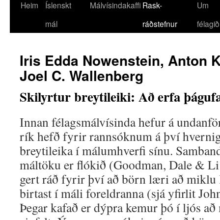
Heim
Íslenskt
Málvísindakaffi
Rask-
Um
mál
ráðstefnur
félagið
Iris Edda Nowenstein, Anton K
Joel C. Wallenberg
Skilyrtur breytileiki: Að erfa þáguf
Innan félagsmálvísinda hefur á undan
rík hefð fyrir rannsóknum á því hvernig
breytileika í málumhverfi sínu. Samband 
máltöku er flókið (Goodman, Dale & Li
gert ráð fyrir því að börn læri að miklu
birtast í máli foreldranna (sjá yfirlit J
Þegar kafað er dýpra kemur þó í ljós að 