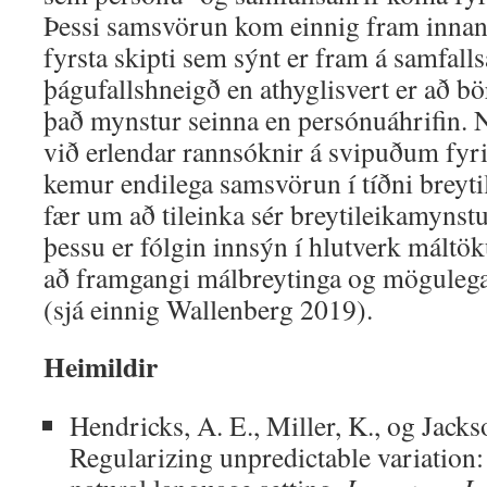
Þessi samsvörun kom einnig fram innan 
fyrsta skipti sem sýnt er fram á samfalls
þágufallshneigð en athyglisvert er að bör
það mynstur seinna en persónuáhrifin. 
við erlendar rannsóknir á svipuðum fy
kemur endilega samsvörun í tíðni breyti
fær um að tileinka sér breytileikamynstu
þessu er fólgin innsýn í hlutverk máltö
að framgangi málbreytinga og mögulega
(sjá einnig Wallenberg 2019).
Heimildir
Hendricks, A. E., Miller, K., og Jacks
Regularizing unpredictable variation