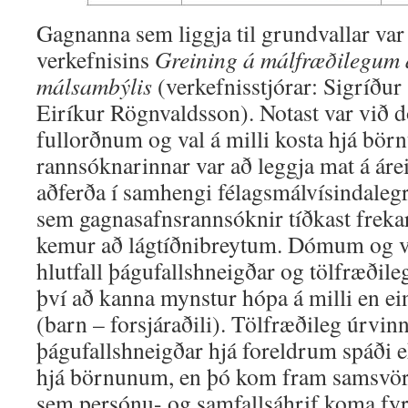
Gagnanna sem liggja til grundvallar var
verkefnisins
Greining á málfræðilegum 
málsambýlis
(verkefnisstjórar: Sigríður
Eiríkur Rögnvaldsson). Notast var við 
fullorðnum og val á milli kosta hjá börn
rannsóknarinnar var að leggja mat á áre
aðferða í samhengi félagsmálvísindaleg
sem gagnasafnsrannsóknir tíðkast frekar
kemur að lágtíðnibreytum. Dómum og va
hlutfall þágufallshneigðar og tölfræðileg
því að kanna mynstur hópa á milli en e
(barn – forsjáraðili). Tölfræðileg úrvinn
þágufallshneigðar hjá foreldrum spáði e
hjá börnunum, en þó kom fram samsvöru
sem persónu- og samfallsáhrif koma fy