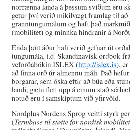
norrænna landa á þessum sviðum eru ski
getur því verið mikilvægt framlag til að 
granntungumálum og haft það markmið 
(mobilitet) og minnka hindranir á Nor
Enda þótt áður hafi verið gefnar út orð
tungumála, t.d. Skandinavisk ordbok f
veforðabókin ISLEX (
http://islex.is
), e
að finna orð úr almennu máli. Það hefur
borgarar, sem óska eftir að búa eða st
landi, gætu flett upp á einum stað sér
notuð eru í samskiptum við yfirvöld.
Nordplus Nordens Sprog veitti styrk ge
(
Termbase til støtte for nordisk mobilitet