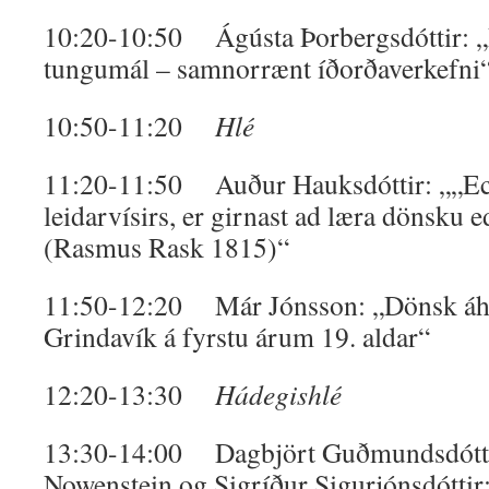
10:20-10:50 Ágústa Þorbergsdóttir: „
tungumál – samnorrænt íðorðaverkefni
10:50-11:20
Hlé
11:20-11:50 Auður Hauksdóttir: „„Eckė
leidarvísirs, er girnast ad læra dönsku 
(Rasmus Rask 1815)“
11:50-12:20 Már Jónsson: „Dönsk áhrif
Grindavík á fyrstu árum 19. aldar“
12:20-13:30
Hádegishlé
13:30-14:00 Dagbjört Guðmundsdóttir
Nowenstein og Sigríður Sigurjónsdóttir