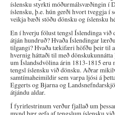
íslensku styrkti móðurmálsvæðingin í 
íslensku, þ.e. hún gerði hvort tveggja í 
veikja bæði stöðu dönsku og íslensku hé
En í hverju fólust tengsl Íslendinga vi
átján hundruð? Hvaða Íslendingar lærð
tilgangi? Hvaða tækifæri höfðu þeir til
hvernig háttaði til með dönskukunnátta 
um Íslandsdvölina árin 1813-1815 eru
tengsl íslensku við dönsku. Aðrar miki
samtímaheimildir sem varpa ljósi á þett
Eggerts og Bjarna og Landsnefndarskjöl
átjándu aldar.
Í fyrirlestrinum verður fjallað um þessa
mynd þær gefa af tengslum íslensku við