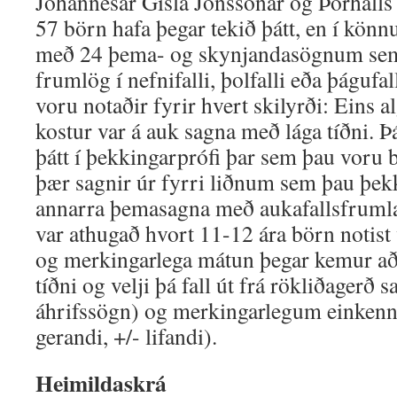
Jóhannesar Gísla Jónssonar og Þórhalls
57 börn hafa þegar tekið þátt, en í könnu
með 24 þema- og skynjandasögnum sem 
frumlög í nefnifalli, þolfalli eða þágufal
voru notaðir fyrir hvert skilyrði: Eins a
kostur var á auk sagna með lága tíðni. Þ
þátt í þekkingarprófi þar sem þau voru
þær sagnir úr fyrri liðnum sem þau þekk
annarra þemasagna með aukafallsfruml
var athugað hvort 11-12 ára börn notist
og merkingarlega mátun þegar kemur a
tíðni og velji þá fall út frá rökliðagerð 
áhrifssögn) og merkingarlegum einkenn
gerandi, +/- lifandi).
Heimildaskrá