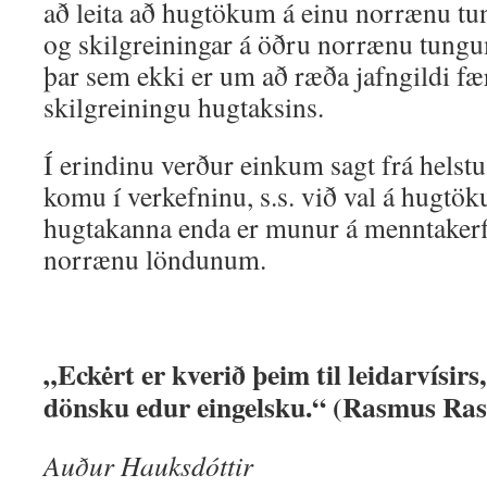
að leita að hugtökum á einu norrænu tun
og skilgreiningar á öðru norrænu tungu
þar sem ekki er um að ræða jafngildi f
skilgreiningu hugtaksins.
Í erindinu verður einkum sagt frá hels
komu í verkefninu, s.s. við val á hugtök
hugtakanna enda er munur á menntakerf
norrænu löndunum.
„Eckėrt er kverið þeim til leidarvísirs
dönsku edur eingelsku.“ (Rasmus Ras
Auður Hauksdóttir