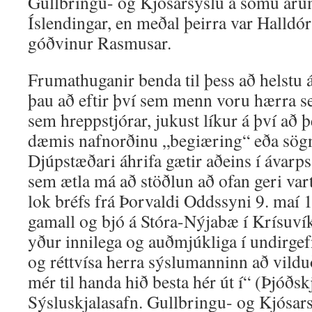
Gullbringu- og Kjósarsýslu á sömu ár
Íslendingar, en meðal þeirra var Halldó
góðvinur Rasmusar.
Frumathuganir benda til þess að helstu 
þau að eftir því sem menn voru hærra set
sem hreppstjórar, jukust líkur á því að þe
dæmis nafnorðinu „begiæring“ eða sögni
Djúpstæðari áhrifa gætir aðeins í ávarp
sem ætla má að stöðlun að ofan geri vart 
lok bréfs frá Þorvaldi Oddssyni 9. maí 
gamall og bjó á Stóra-Nýjabæ í Krísuvík
yður innilega og auðmjúkliga í undirgef
og réttvísa herra sýslumanninn að vildu
mér til handa hið besta hér út í“ (Þjóðsk
Sýsluskjalasafn. Gullbringu- og Kjósa