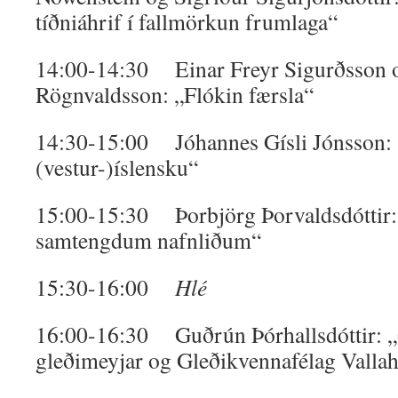
tíðniáhrif í fallmörkun frumlaga“
14:00-14:30 Einar Freyr Sigurðsson o
Rögnvaldsson: „Flókin færsla“
14:30-15:00 Jóhannes Gísli Jónsson: 
(vestur-)íslensku“
15:00-15:30 Þorbjörg Þorvaldsdótti
samtengdum nafnliðum“
15:30-16:00
Hlé
16:00-16:30 Guðrún Þórhallsdóttir: 
gleðimeyjar og Gleðikvennafélag Valla