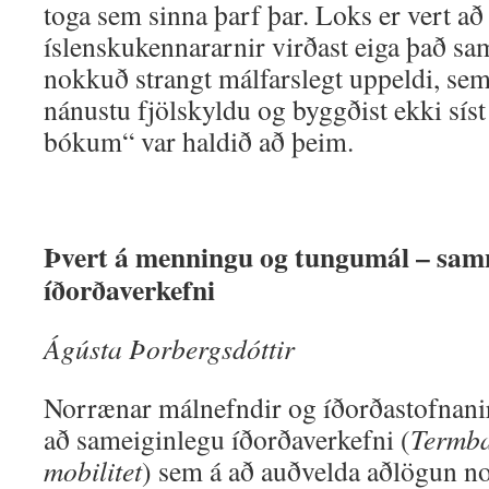
toga sem sinna þarf þar. Loks er vert að
íslenskukennararnir virðast eiga það sa
nokkuð strangt málfarslegt uppeldi, se
nánustu fjölskyldu og byggðist ekki sís
bókum“ var haldið að þeim.
Þvert á menningu og tungumál – sa
íðorðaverkefni
Ágústa Þorbergsdóttir
Norrænar málnefndir og íðorðastofnanir
að sameiginlegu íðorðaverkefni (
Termbas
mobilitet
) sem á að auðvelda aðlögun n