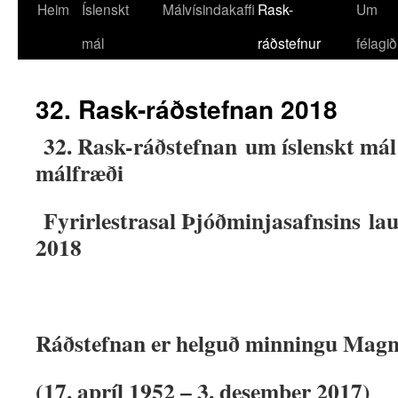
Heim
Íslenskt
Málvísindakaffi
Rask-
Um
mál
ráðstefnur
félagið
32. Rask-ráðstefnan 2018
32.
Rask-ráðstefnan
um íslenskt má
málfræði
Fyrirlestrasal Þjóðminjasafnsins
la
2018
Ráðstefnan er helguð minningu Mag
(17. apríl 1952 – 3. desember 2017)