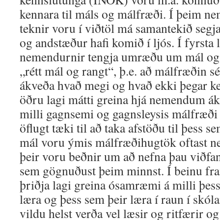
kennara til máls og málfræði. Í þeim
teknir voru í viðtöl má samantekið seg
og andstæður hafi komið í ljós. Í fyrsta 
nemendurnir tengja umræðu um mál og m
„rétt mál og rangt“, þ.e. að málfræðin sé 
ákveða hvað megi og hvað ekki þegar k
öðru lagi mátti greina hjá nemendum ák
milli gagnsemi og gagnsleysis málfræði þ
öflugt tæki til að taka afstöðu til þess se
mál voru ýmis málfræðihugtök oftast ne
þeir voru beðnir um að nefna þau viðfa
sem gögnuðust þeim minnst. Í beinu fram
þriðja lagi greina ósamræmi á milli þe
læra og þess sem þeir læra í raun í sk
vildu helst verða vel læsir og ritfærir og