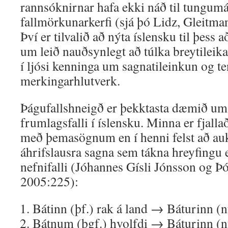
rannsóknirnar hafa ekki náð til tungum
fallmörkunarkerfi (sjá þó Lidz, Gleitma
Því er tilvalið að nýta íslensku til þess 
um leið nauðsynlegt að túlka breytileik
í ljósi kenninga um sagna­tileinkun og te
merkingarhlutverk.
Þágufallshneigð er þekktasta dæmið um 
frumlagsfalli í íslensku. Minna er fjall
með þemasögnum en í henni felst að au
áhrifslausra sagna sem tákna hreyfingu e
nefnifalli (Jóhannes Gísli Jónsson og Þ
2005:225):
Bátinn (þf.) rak á land → Báturinn (nf
Bátnum (þgf.) hvolfdi → Báturinn (nf