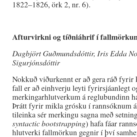
1822–1826, örk 2, nr. 6).
Afturvirkni og tíðniáhrif í fallmörku
Dagbjört Guðmundsdóttir, Iris Edda No
Sigurjónsdóttir
Nokkuð viðurkennt er að gera ráð fyri
fall er að einhverju leyti fyrirsjáanlegt 
merkingarhlutverkum á reglubundinn há
Þrátt fyrir mikla grósku í rannsóknum 
tileinka sér merkingu sagna með setning
syntactic bootstrapping
) hafa fáar rann
hlutverki fallmörkun gegnir í því samh