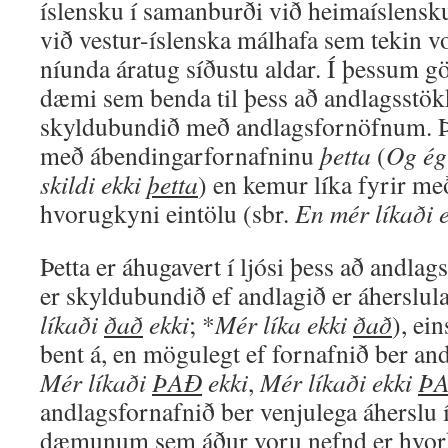
íslensku í samanburði við heimaíslensk
við vestur-íslenska málhafa sem tekin v
níunda áratug síðustu aldar. Í þessum 
dæmi sem benda til þess að andlagsstök
skyldubundið með andlagsfornöfnum. Þe
með ábendingarfornafninu
þetta
(
Og ég 
skildi ekki
þetta
) en kemur líka fyrir me
hvorugkyni eintölu (sbr.
En mér líkaði 
Þetta er áhugavert í ljósi þess að andla
er skyldubundið ef andlagið er áherslula
líkaði
ðað
ekki
; *
Mér líka ekki
ðað
), ei
bent á, en mögulegt ef fornafnið ber an
Mér líkaði
ÞAÐ
ekki
,
Mér líkaði ekki
Þ
andlagsfornafnið ber venjulega áherslu í
dæmunum sem áður voru nefnd er hvork