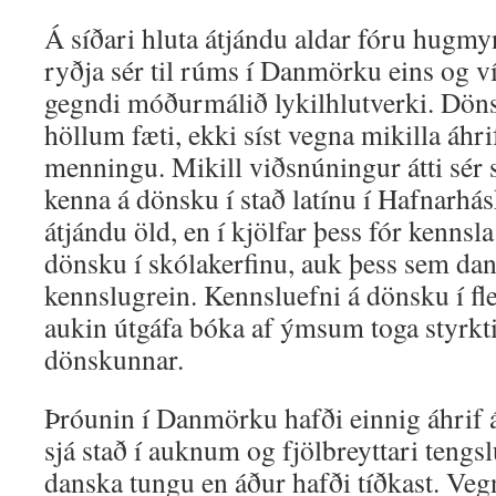
Á síðari hluta átjándu aldar fóru hugm
ryðja sér til rúms í Dan­mörku eins og ví
gegndi móðurmálið lykilhlutverki. Döns
höllum fæti, ekki síst vegna mikilla áhr
menningu. Mikill viðsnúningur átti sér s
kenna á dönsku í stað latínu í Hafnarhá
átjándu öld, en í kjölfar þess fór kennsl
dönsku í skólakerfinu, auk þess sem dan
kennslugrein. Kennsluefni á dönsku í f
aukin útgáfa bóka af ýmsum toga styrkt
dönskunnar.
Þróunin í Danmörku hafði einnig áhrif 
sjá stað í auknum og fjölbreyttari tengs
danska tungu en áður hafði tíðkast. Ve