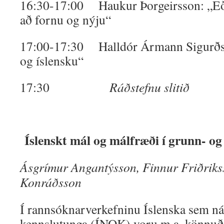
16:30-17:00 Haukur Þorgeirsson: „Eð
að fornu og nýju“
17:00-17:30 Halldór Ármann Sigurðs
og íslensku“
17:30
Ráðstefnu slitið
Íslenskt mál og málfræði í grunn- o
Ásgrímur Angantýsson, Finnur Friðriks
Konráðsson
Í rannsóknarverkefninu Íslenska sem n
kennslutunga (ÍNOK) voru m.a. könnuð