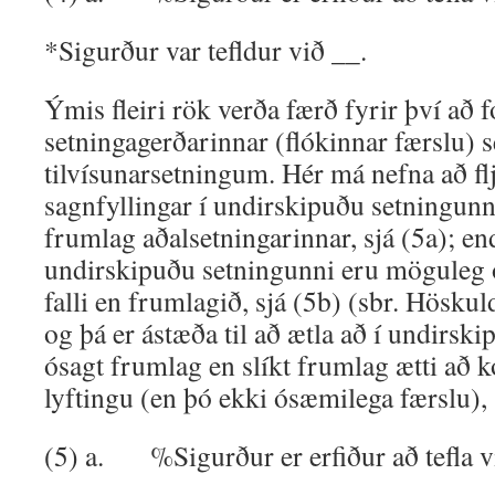
*Sigurður var tefldur við __.
Ýmis fleiri rök verða færð fyrir því að
setningagerðarinnar (flókinnar færslu) s
tilvísunarsetningum. Hér má nefna að fl
sagn­fyllingar í undirskipuðu setningunni
frumlag aðalsetningarinnar, sjá (5a); en
undirskipuðu setningunni eru möguleg 
falli en frumlagið, sjá (5b) (sbr. Hösku
og þá er ástæða til að ætla að í undirsk
ósagt frumlag en slíkt frumlag ætti að k
lyftingu (en þó ekki ósæmilega færslu), 
(5) a. %Sigurður er erfiður að tefla 