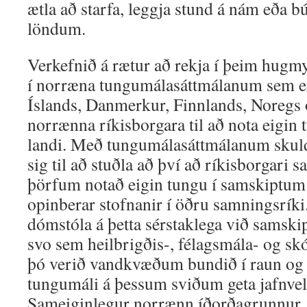
ætla að starfa, leggja stund á nám eða
löndum.
Verkefnið á rætur að rekja í þeim hu
í norræna tungumálasáttmálanum sem e
Íslands, Danmerkur, Finnlands, Noregs 
norrænna ríkisborgara til að nota eigin
landi. Með tungumálasáttmálanum skul
sig til að stuðla að því að ríkisborgari s
þörfum notað eigin tungu í samskiptum 
opinberar stofnanir í öðru samningsrík
dómstóla á þetta sérstaklega við samskip
svo sem heilbrigðis-, félagsmála- og skó
þó verið vandkvæðum bundið í raun og í
tungumáli á þessum sviðum geta jafnvel 
Sameiginlegur norrænn íðorða­grunnur,