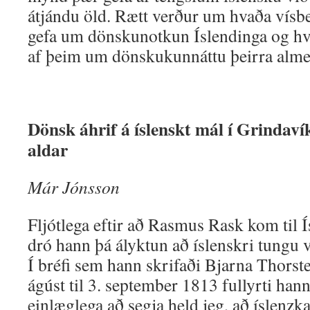
átjándu öld. Rætt verður um hvaða vísb
gefa um dönskunotkun Íslendinga og hv
af þeim um dönskukunnáttu þeirra alme
Dönsk áhrif á íslenskt mál í Grindaví
aldar
Már Jónsson
Fljótlega eftir að Rasmus Rask kom til Í
dró hann þá ályktun að íslenskri tungu 
Í bréfi sem hann skrifaði Bjarna Thorste
ágúst til 3. september 1813 fullyrti han
einlæglega að segja held jeg, að íslenz