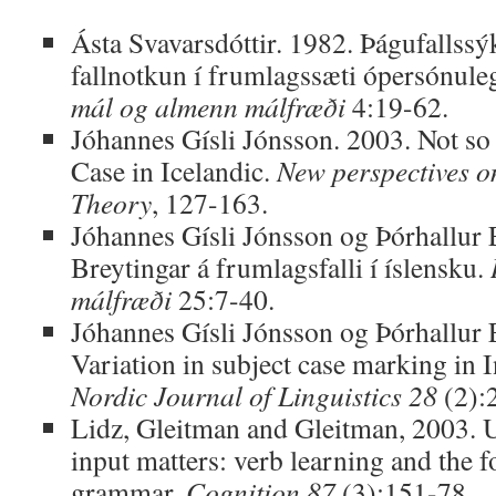
Ásta Svavarsdóttir. 1982. Þágufallssýk
fallnotkun í frumlagssæti ópersónule
mál og almenn málfræði
4:19-62.
Jóhannes Gísli Jónsson. 2003. Not so
Case in Icelandic.
New perspectives o
Theory
, 127-163.
Jóhannes Gísli Jónsson og Þórhallur
Breytingar á frumlagsfalli í íslensku.
málfræði
25:7-40.
Jóhannes Gísli Jónsson og Þórhallur
Variation in subject case marking in 
Nordic Journal of Linguistics 28
(2):
Lidz, Gleitman and Gleitman, 2003.
input matters: verb learning and the f
grammar.
Cognition
87
(3):151-78.