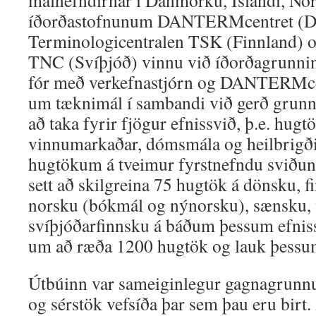
málnefndirnar í Danmörku, Íslandi, No
íðorðastofnunum DANTERMcentret (D
Terminologicentralen TSK (Finnland) 
TNC (Svíþjóð) vinnu við íðorðagrunnin
fór með verkefnastjórn og DANTERMce
um tæknimál í sambandi við gerð grunn
að taka fyrir fjögur efnissvið, þ.e. hugt
vinnumarkaðar, dómsmála og heilbrigði
hugtökum á tveimur fyrstnefndu sviðu
sett að skilgreina 75 hugtök á dönsku, f
norsku (bókmál og nýnorsku), sænsku, f
svíþjóðarfinnsku á báðum þessum efniss
um að ræða 1200 hugtök og lauk þessum
Útbúinn var sameiginlegur gagnagrunnur
og sérstök vefsíða þar sem þau eru birt.