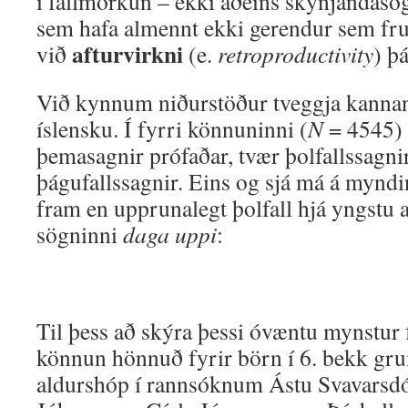
í fallmörkun – ekki aðeins skynjanda
sem hafa almennt ekki gerendur sem fr
afturvirkni
við
(e.
retroproductivity
) þá
Við kynnum niðurstöður tveggja kannana
íslensku. Í fyrri könnuninni (
N
= 4545) 
þemasagnir prófaðar, tvær þolfallssagni
þágufallssagnir. Eins og sjá má á myndi
fram en upprunalegt þolfall hjá yngst
sögninni
daga uppi
:
Til þess að skýra þessi óvæntu mynstur 
könnun hönnuð fyrir börn í 6. bekk gru
aldurshóp í rannsóknum Ástu Svavarsdó