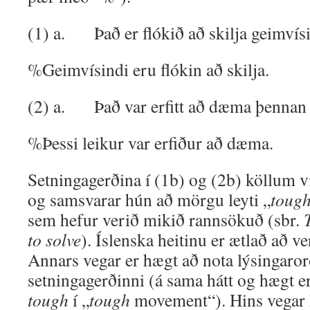
(1) a. Það er flókið að skilja geimvísi
%Geimvísindi eru flókin að skilja.
(2) a. Það var erfitt að dæma þennan 
%Þessi leikur var erfiður að dæma.
Setningagerðina í (1b) og (2b) köllum 
og samsvarar hún að mörgu leyti „
toug
sem hefur verið mikið rannsökuð (sbr.
to solve
). Íslenska heitinu er ætlað að v
Annars vegar er hægt að nota lýsingaro
setningagerðinni (á sama hátt og hægt e
tough
í „
tough
movement“). Hins vegar 