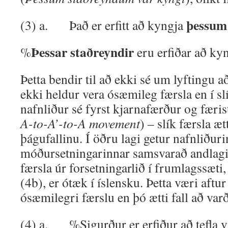
þessum
(3) a. Það er erfitt að kyngja
Þessar staðreyndir
%
eru erfiðar að kyn
Þetta bendir til að ekki sé um lyftingu að
ekki heldur vera ósæmi­leg færsla en í slí
nafnliður sé fyrst kjarnafærður og færist 
A-to-A’-to-A movement
) – slík færsla æt
þágufallinu. Í öðru lagi getur nafnliður
móðursetningarinnar samsvarað andlagi f
færsla úr forsetningarlið í frumlagssæt
(4b), er ótæk í íslensku. Þetta væri aft
ósæmilegri færslu en þó ætti fall að varð­
(4) a. %Sigurður er erfiður að tefla v