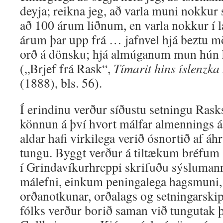
deyja; reikna jeg, að varla muni nokkur 
að 100 árum liðnum, en varla nokkur í
árum þar upp frá … jafnvel hjá beztu 
orð á dönsku; hjá almúganum mun hún h
(„Brjef frá Rask“,
Tímarit hins íslenzk
(1888), bls. 56).
Í erindinu verður síðustu setningu Rasks
könnun á því hvort málfar almennings á 
aldar hafi virkilega verið ósnortið af áh
tungu. Byggt verður á tiltækum bréfum
í Grindavíkurhreppi skrifuðu sýsluman
málefni, einkum peningalega hagsmuni, o
orðanotkunar, orðalags og setningarski
fólks verður borið saman við tungutak 