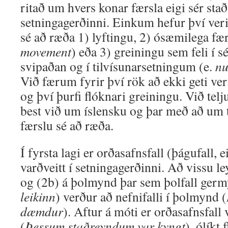
ritað um hvers konar færsla eigi sér stað
setningagerðinni. Einkum hefur því ver
sé að ræða 1) lyftingu, 2) ósæmilega fær
movement
) eða 3) greiningu sem feli í sé
svipaðan og í tilvísunar­setningum (e.
nu
Við færum fyrir því rök að ekki geti ve
og því þurfi flóknari greiningu. Við telj
best við um íslensku og þar með að um t
færslu sé að ræða.
Í fyrsta lagi er orðasafnsfall (þágufall, e
varðveitt í setningagerðinni. Að vissu l
og (2b) á þolmynd þar sem þolfall germ
leikinn
) verður að nefnifalli í þolmynd (
dæmdur
). Aftur á móti er orðasafnsfall
(
Þessum staðreyndum var kyngt
), ólíkt 