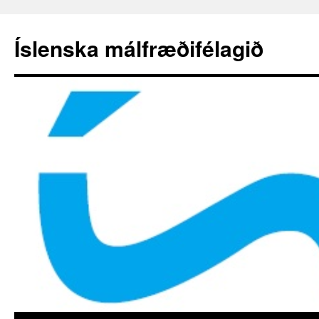
Hoppa
yfir
Íslenska málfræðifélagið
í
efni