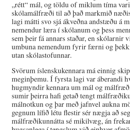
„rétt“ mál, og töldu of miklum tíma var
skólamálfræði til að það markmið næðist
lagi mátti svo sjá ákveðna andstæðu á m
nemendur læra í skólanum og þess men
sem þeir fá annars staðar, en skólarnir v
umbuna nemendum fyrir færni og þekkin
utan skólastofunnar.
Svörum íslenskukennara má einnig skip
meginþemu. Í fyrsta lagi var áberandi hv
hugmyndir kennara um mál og málfræði 
sumir þeirra hafi getað tengt málfræði
málnotkun og þar með jafnvel aukna mög
gegnum lífið létu flestir sér nægja að se
málfræðikunnátta sé mikilvæg, án freka
hugsanlega í tengslum við einhver afmör