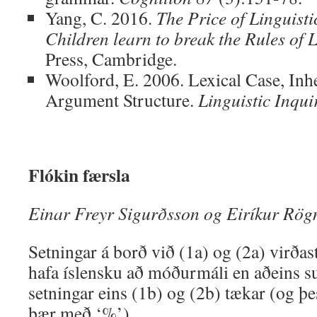
Yang, C. 2016.
The Price of Linguisti
Children learn to break the Rules of
Press, Cambridge.
Woolford, E. 2006. Lexical Case, Inh
Argument Structure.
Linguistic Inqui
Flókin færsla
Einar Freyr Sigurðsson og Eiríkur Rög
Setningar á borð við (1a) og (2a) virðast
hafa íslensku að móðurmáli en aðeins su
setningar eins (1b) og (2b) tækar (og 
þær með ‘%’).