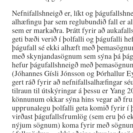
Nefnifallshneigð er, líkt og þágufallsh
alhæfingu þar sem reglubundið fall er al
sem er markaðra. Þrátt fyrir að aukafa
geti bæði verið í þolfalli og þágufalli he
þágufall sé ekki alhæft með þemasögnum,
með skynjandasögnum sem sýna þá þágu
hefur þágufallshneigð með þemasögnum
(Jóhannes Gísli Jónsson og Þórhallur 
gert ráð fyrir að nefnifallsalhæfingar sé
tilraun til útskýringar á þessu er Yang 
könnunum okkar sýna hins vegar að f
upprunalegu þolfalli geta komið fyrir í 
virðast þágufallsfrumlög (sem eru þó e
nýjum sögnum) koma fyrir með sögnum 