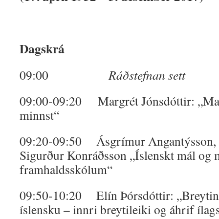
Dagskrá
09:00
Ráðstefnan sett
09:00-09:20 Margrét Jónsdóttir: „Ma
minnst“
09:20-09:50 Ásgrímur Angantýsson, F
Sigurður Konráðsson „Íslenskt mál og 
framhaldsskólum“
09:50-10:20 Elín Þórsdóttir: „Breyting
íslensku – innri breytileiki og áhrif ílag