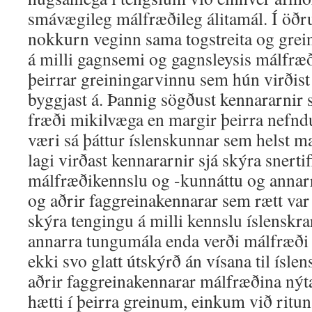
smávægileg málfræðileg álitamál. Í öðru
nokkurn veginn sama togstreita og gre
á milli gagnsemi og gagnsleysis málfræ
þeirrar greiningarvinnu sem hún virðist
byggjast á. Þannig sögðust kennararnir svo
fræði mikilvæga en margir þeirra nefndu
væri sá þáttur íslenskunnar sem helst mæ
lagi virðast kennararnir sjá skýra snertifl
málfræðikennslu og -kunnáttu og annarr
og aðrir faggreinakennarar sem rætt var 
skýra tengingu á milli kennslu íslenskr
annarra tungumála enda verði málfræði
ekki svo glatt útskýrð án vísana til íslen
aðrir faggreinakennarar málfræðina ný
hætti í þeirra greinum, einkum við rit