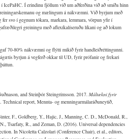
a í IcePaHC. Í erindinu fjöllum við um aðferðina við að smíða hinn
 greiningarskemanu og mælingum á nákvæmni. Við byrjum með
 fer svo í gegnum tókara, markara, lemmara, vörpun yfir í
afræðilegri greiningu með aflexíkalíseruðu líkani og að lokum
gaf 70-80% nákvæmni og flýtti mikið fyrir handleiðréttingunni.
n ágætis byrjun á vegferð okkar til UD, fyrir prófanir og frekari
 þáttun.
Guðnason, and Steinþór Steingrímsson. 2017.
Máltækni fyrir
.
Technical report, Mennta- og menningarmálaráðuneytið,
Ginter, F., Goldberg, Y., Hajic, J., Manning, C. D., McDonald, R.,
a, N., Tsarfaty, R., and Zeman, D. (2016). Universal dependencies
ction. In Nicoletta Calzolari (Conference Chair), et al., editors,
national Conference on Language Resources and Evaluation