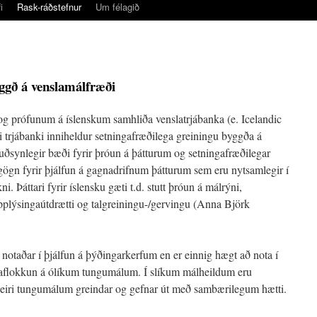
i
Rask-ráðstefnur
Um félagið
yggð á venslamálfræði
 og prófunum á íslenskum samhliða venslatrjábanka (e. Icelandic
i trjábanki inniheldur setningafræðilega greiningu byggða á
uðsynlegir bæði fyrir þróun á þátturum og setningafræðilegar
gögn fyrir þjálfun á gagnadrifnum þátturum sem eru nytsamlegir í
i. Þáttari fyrir íslensku gæti t.d. stutt þróun á málrýni,
plýsingaútdrætti og talgreiningu-/gervingu (Anna Björk
 notaðar í þjálfun á þýðingarkerfum en er einnig hægt að nota í
flokkun á ólíkum tungumálum. Í slíkum málheildum eru
fleiri tungumálum greindar og gefnar út með sambærilegum hætti.