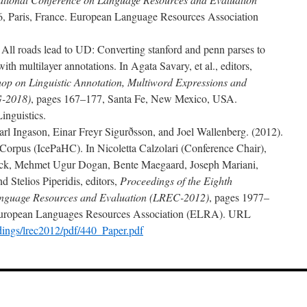
, Paris, France. European Language Resources Association
 All roads lead to UD: Converting stanford and penn parses to
ith multilayer annotations. In Agata Savary, et al., editors,
hop on Linguistic Annotation, Multiword Expressions and
-2018)
, pages 167–177, Santa Fe, New Mexico, USA.
inguistics.
rl Ingason, Einar Freyr Sigurðsson, and Joel Wallenberg. (2012).
 Corpus (IcePaHC). In Nicoletta Calzolari (Conference Chair),
rck, Mehmet Ugur Dogan, Bente Maegaard, Joseph Mariani,
 Stelios Piperidis, editors,
Proceedings of the Eighth
anguage Resources and Evaluation (LREC-2012)
, pages 1977–
 European Languages Resources Association (ELRA). URL
dings/lrec2012/pdf/440_Paper.pdf