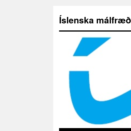
Hoppa
yfir
Íslenska málfræð
í
efni