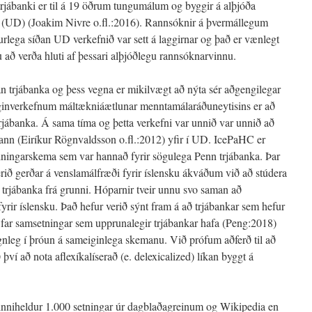
atrjábanki er til á 19 öðrum tungumálum og byggir á alþjóða
 (UD) (Joakim Nivre o.fl.:2016). Rannsóknir á þvermállegum
rlega síðan UD verkefnið var sett á laggirnar og það er vænlegt
u að verða hluti af þessari alþjóðlegu rannsóknarvinnu.
ýjan trjábanka og þess vegna er mikilvægt að nýta sér aðgengilegar
eginverkefnum máltækniáætlunar menntamálaráðuneytisins er að
trjábanka. Á sama tíma og þetta verkefni var unnið var unnið að
kann (Eiríkur Rögnvaldsson o.fl.:2012) yfir í UD. IcePaHC er
einingarskema sem var hannað fyrir sögulega Penn trjábanka. Þar
ið gerðar á venslamálfræði fyrir íslensku ákváðum við að stúdera
trjábanka frá grunni. Hóparnir tveir unnu svo saman að
ir íslensku. Það hefur verið sýnt fram á að trjábankar sem hefur
æfar samsetningar sem upprunalegir trjábankar hafa (Peng:2018)
gnleg í þróun á sameiginlega skemanu. Við prófum aðferð til að
því að nota aflexíkalíserað (e. delexicalized) líkan byggt á
inniheldur 1.000 setningar úr dagblaðagreinum og Wikipedia en