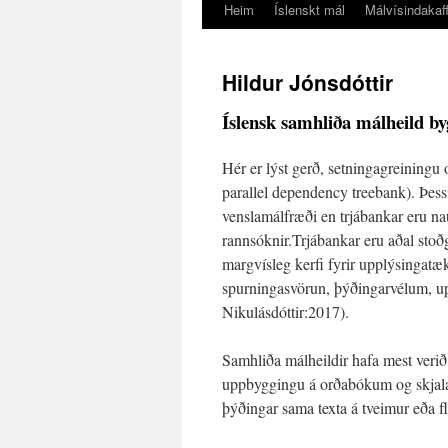
Heim
Íslenskt mál
Málvísindakaff
Hildur Jónsdóttir
Íslensk samhliða málheild b
Hér er lýst gerð, setningagreiningu
parallel dependency treebank). Þess
venslamálfræði en trjábankar eru na
rannsóknir.Trjábankar eru aðal stoð
margvísleg kerfi fyrir upplýsingatækn
spurningasvörun, þýðingarvélum, up
Nikulásdóttir:2017).
Samhliða málheildir hafa mest verið
uppbyggingu á orðabókum og skjala
þýðingar sama texta á tveimur eða 