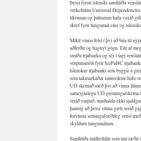
Þessi fyrsti íslenski samhliða vensl
verkefninu Universal Dependencies
líkönum og þátturum hafa vaxið gífu
skref fyrir tungumál eins og íslensk
Mikil vinna felst í því að búa til n
aðferðir og hagnýt gögn. Eitt af m
smíða trjábanka og sér í lagi vensla
vörpunartóli fyrir IcePaHC trjában
íslenskur trjábanki sem byggir á gr
sem takmarkaðar rannsóknir hafa ver
UD skemað með því að vinna lítinn 
sameiginlegu UD greiningarskema fyr
verið varpað, innihalda ekki sjaldg
þannig að þessi vinna gæti verið ga
forvinna setningafræðileg vensl með 
skyldum tungumálum.
Samhliða málheildin sem um ræðir 