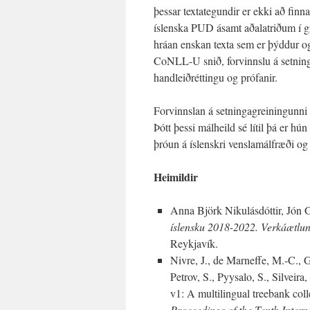
þessar textategundir er ekki að finn
íslenska PUD ásamt aðalatriðum í
hráan enskan texta sem er þýddur og
CoNLL-U snið, forvinnslu á setning
handleiðréttingu og prófanir.
Forvinnslan á setningagreiningunni 
Þótt þessi málheild sé lítil þá er hú
þróun á íslenskri venslamálfræði og
Heimildir
Anna Björk Nikulásdóttir, Jón 
íslensku 2018-2022. Verkáætlun
Reykjavík.
Nivre, J., de Marneffe, M.-C., 
Petrov, S., Pyysalo, S., Silveir
v1: A multilingual treebank colle
Proceedings of the Tenth Inter