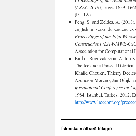
(LREC 2016)
, pages 1659–1666
(ELRA).
Peng, S. and Zeldes, A. (2018).
english universal dependencies w
Proceedings of the Joint Works
Constructions (LAW-MWE-CxG
Association for Computational L
Eiríkur Rögnvaldsson, Anton Ka
The Icelandic Parsed Historical
Khalid Choukri, Thierry Decle
Asuncion Moreno, Jan Odijk, and
International Conference on L
1984, Istanbul, Turkey, 2012.
http://www.lrecconf.org/procee
Íslenska málfræðifélagið