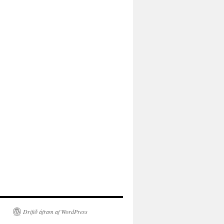
Drifið áfram af WordPress