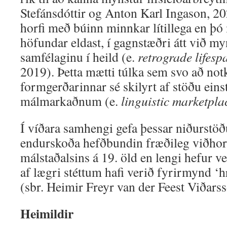
Stefánsdóttir og Anton Karl Ingason, 2
horfi með búinn minnkar lítillega en þó
höfundar eldast, í gagnstæðri átt við my
samfélaginu í heild (e.
retrograde lifes
2019). Þetta mætti túlka sem svo að no
formgerðarinnar sé skilyrt af stöðu eins
málmarkaðnum (e.
linguistic marketpla
Í víðara samhengi gefa þessar niðurstöður
endurskoða hefðbundin fræðileg viðhorf
málstaðalsins á 19. öld en lengi hefur ve
af lægri stéttum hafi verið fyrirmynd ‘
(sbr. Heimir Freyr van der Feest Viðars
Heimildir