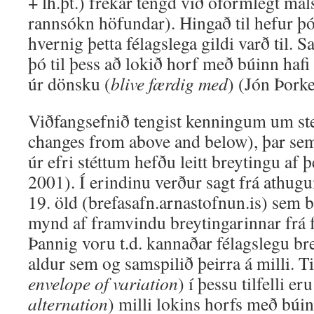
+ lh.þt.) frekar tengd við óformlegt mál
rannsókn höfundar). Hingað til hefur þ
hvernig þetta félagslega gildi varð til.
þó til þess að lokið horf með búinn hafi
úr dönsku (
blive færdig med
) (Jón Þork
Viðfangsefnið tengist kenningum um ste
changes from above and below), þar sem
úr efri stéttum hefðu leitt breytingu af 
2001). Í erindinu verður sagt frá athugu
19. öld (brefasafn.arnastofnun.is) sem
mynd af framvindu breytingarinnar frá f
Þannig voru t.d. kannaðar félagslegu bre
aldur sem og samspilið þeirra á milli. Ti
envelope of variation
) í þessu tilfelli er
alternation
) milli lokins horfs með búi