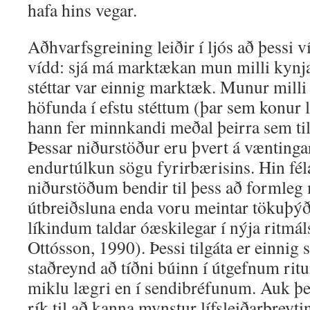
hafa hins vegar.
Aðhvarfsgreining leiðir í ljós að þessi ví
vídd: sjá má marktækan mun milli kynj
stéttar var einnig marktæk. Munur milli
höfunda í efstu stéttum (þar sem konur 
hann fer minnkandi meðal þeirra sem til
Þessar niðurstöður eru þvert á væntingar
endurtúlkun sögu fyrirbærisins. Hin fél
niðurstöðum bendir til þess að formleg
útbreiðsluna enda voru meintar tökuþýð
líkindum taldar óæskilegar í nýja ritmál
Ottósson, 1990). Þessi tilgáta er einnig s
staðreynd að tíðni búinn í útgefnum ritu
miklu lægri en í sendibréfunum. Auk þ
rík til að kanna mynstur lífsleiðarbreyti