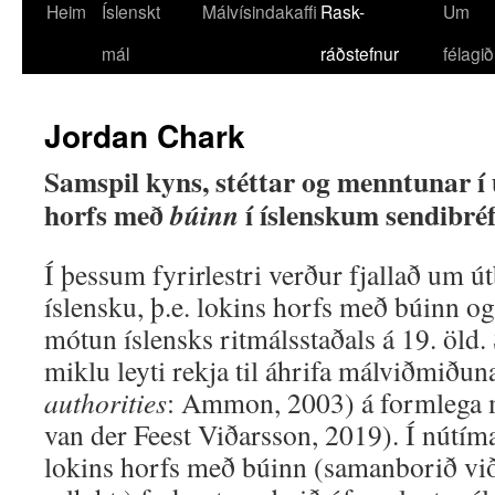
Heim
Íslenskt
Málvísindakaffi
Rask-
Um
mál
ráðstefnur
félagið
Jordan Chark
Samspil kyns, stéttar og menntunar í 
horfs með
í íslenskum sendibréf
búinn
Í þessum fyrirlestri verður fjallað um út
íslensku, þ.e. lokins horfs með búinn og
mótun íslensks ritmálsstaðals á 19. öld.
miklu leyti rekja til áhrifa málviðmiðun
authorities
: Ammon, 2003) á formlega 
van der Feest Viðarsson, 2019). Í nútím
lokins horfs með búinn (samanborið við