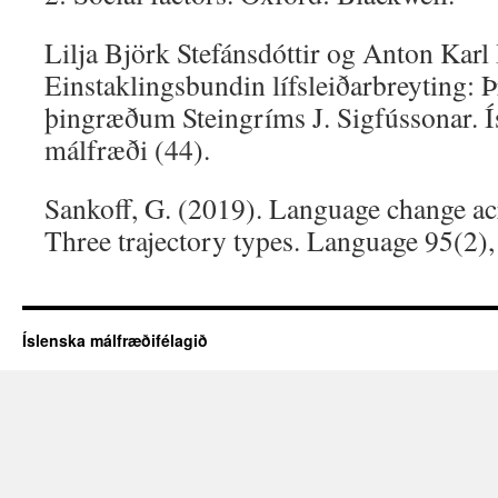
Lilja Björk Stefánsdóttir og Anton Karl
Einstaklingsbundin lífsleiðarbreyting: Þ
þingræðum Steingríms J. Sigfússonar. Í
málfræði (44).
Sankoff, G. (2019). Language change acr
Three trajectory types. Language 95(2)
Íslenska málfræðifélagið