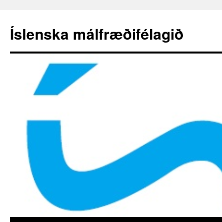
Hoppa
yfir
Íslenska málfræðifélagið
í
efni